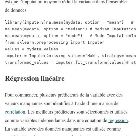
est que l’imputation moyenne réduit la variance dans l’ensemble
de données.
library(imputeTS)
na.mean(mydata, option = "mean")   # 
na.mean(mydata, option = "median") # Median Imputation
na.mean(mydata, option = "mode")   # Mode Imputation
In
from sklearn.preprocessing import Imputer
values = mydata.values
imputer = Imputer(missing_values=’NaN’, strategy=’mean
transformed_values = imputer.fit_transform(values)
# st
Régression linéaire
Pour commencer, plusieurs prédicteurs de la variable avec des
valeurs manquantes sont identifiés à l’aide d’une matrice de
corrélation
. Les meilleurs prédicteurs sont sélectionnés et utilisés
comme variables indépendantes dans une équation de
régression
.
La variable avec des données manquantes est utilisée comme