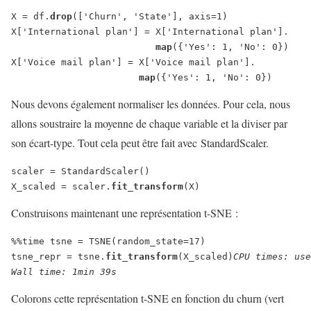
X = df.
drop
(['Churn', 'State'], axis=1)
X['International plan'] = X['International plan'].
map
({'Yes': 1, 'No': 0})
X['Voice mail plan'] = X['Voice mail plan'].
map
({'Yes': 1, 'No': 0})
Nous devons également normaliser les données. Pour cela, nous
allons soustraire la moyenne de chaque variable et la diviser par
son écart-type. Tout cela peut être fait avec StandardScaler.
scaler = StandardScaler()
X_scaled = scaler.
fit_transform
(X)
Construisons maintenant une représentation t-SNE :
%%time tsne = TSNE(random_state=17)
tsne_repr = tsne.
fit_transform
(X_scaled)
CPU times: use
Wall time: 1min 39s
Colorons cette représentation t-SNE en fonction du churn (vert