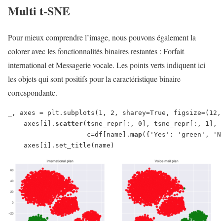
Multi t-SNE
Pour mieux comprendre l’image, nous pouvons également la
colorer avec les fonctionnalités binaires restantes : Forfait
international et Messagerie vocale. Les points verts indiquent ici
les objets qui sont positifs pour la caractéristique binaire
correspondante.
_, axes = plt.subplots(1, 2, sharey=True, figsize=(12,
    axes[i].
scatter
(tsne_repr[:, 0], tsne_repr[:, 1],
                    c=df[name].
map
({'Yes': 'green', 'N
    axes[i].set_title(name)