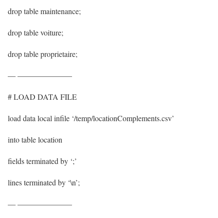
drop table maintenance;
drop table voiture;
drop table proprietaire;
— ———————
# LOAD DATA FILE
load data local infile ‘/temp/locationComplements.csv’
into table location
fields terminated by ‘;’
lines terminated by ‘\n’;
— ———————