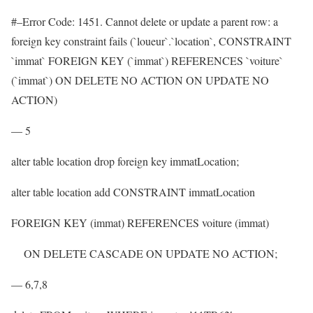
#–Error Code: 1451. Cannot delete or update a parent row: a
foreign key constraint fails (`loueur`.`location`, CONSTRAINT
`immat` FOREIGN KEY (`immat`) REFERENCES `voiture`
(`immat`) ON DELETE NO ACTION ON UPDATE NO
ACTION)
— 5
alter table location drop foreign key immatLocation;
alter table location add CONSTRAINT immatLocation
FOREIGN KEY (immat) REFERENCES voiture (immat)
ON DELETE CASCADE ON UPDATE NO ACTION;
— 6,7,8