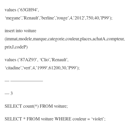
values (’63GH94′,
‘megane’,’Renault’,’berline’,’rouge’,4,’2012′,750,40,’P99′);
insert into voiture
(immat,modele,marque,categorie,couleur,places,achatA,compteur,
prixJ,codeP)
values (’87AZ93′, ‘Clio’,’Renault’,
‘citadine’,’vert’,4,’1999′,61200,30,’P99′);
— ———————
— 3
SELECT count(*) FROM voiture;
SELECT * FROM voiture WHERE couleur = ‘violet’;