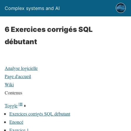
Complex systems and AI
6 Exercices corrigés SQL
débutant
Analyse logicielle
Page d'accueil
Wiki
Contenus
Toggle
Exercices corrigés SQL débutant
Enoncé
Exercice 1