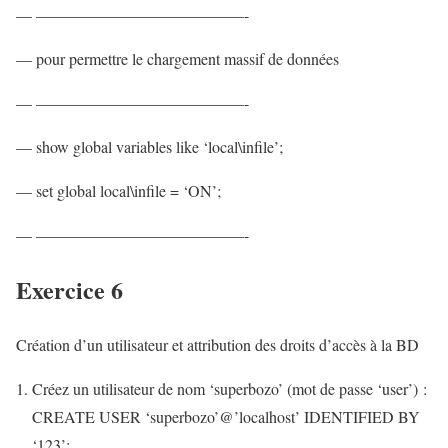
— —————————————-
— pour permettre le chargement massif de données
— —————————————-
— show global variables like ‘local\infile’;
— set global local\infile = ‘ON’;
— —————————————-
Exercice 6
Création d’un utilisateur et attribution des droits d’accès à la BD
Créez un utilisateur de nom ‘superbozo’ (mot de passe ‘user’) :
CREATE USER ‘superbozo’@’localhost’ IDENTIFIED BY
‘123’;