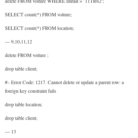
delete FROM voiture WHERE immat = ’11TR62′;
SELECT count(*) FROM voiture;
SELECT count(*) FROM location;
— 9,10,11,12
delete FROM voiture ;
drop table client;
#– Error Code: 1217. Cannot delete or update a parent row: a
foreign key constraint fails
drop table location;
drop table client;
— 13