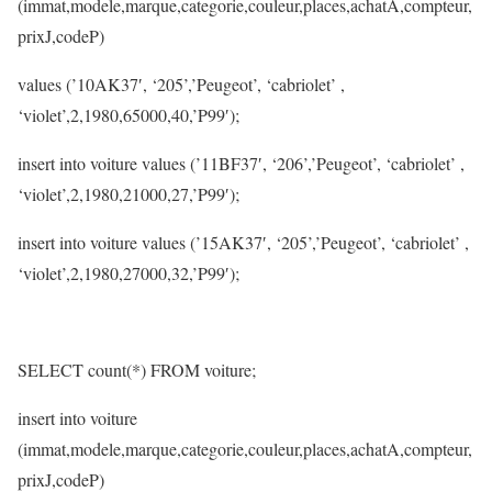
(immat,modele,marque,categorie,couleur,places,achatA,compteur,
prixJ,codeP)
values (’10AK37′, ‘205’,’Peugeot’, ‘cabriolet’ ,
‘violet’,2,1980,65000,40,’P99′);
insert into voiture values (’11BF37′, ‘206’,’Peugeot’, ‘cabriolet’ ,
‘violet’,2,1980,21000,27,’P99′);
insert into voiture values (’15AK37′, ‘205’,’Peugeot’, ‘cabriolet’ ,
‘violet’,2,1980,27000,32,’P99′);
SELECT count(*) FROM voiture;
insert into voiture
(immat,modele,marque,categorie,couleur,places,achatA,compteur,
prixJ,codeP)