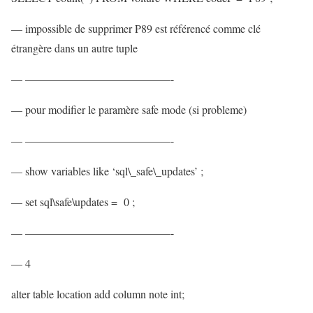
— impossible de supprimer P89 est référencé comme clé
étrangère dans un autre tuple
— —————————————-
— pour modifier le paramère safe mode (si probleme)
— —————————————-
— show variables like ‘sql\_safe\_updates’ ;
— set sql\safe\updates = 0 ;
— —————————————-
— 4
alter table location add column note int;