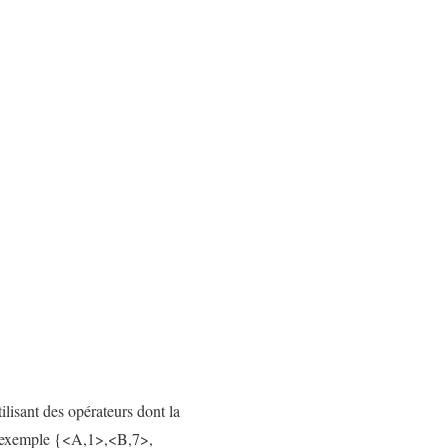
ilisant des opérateurs dont la
ar exemple {<A,1>,<B,7>,