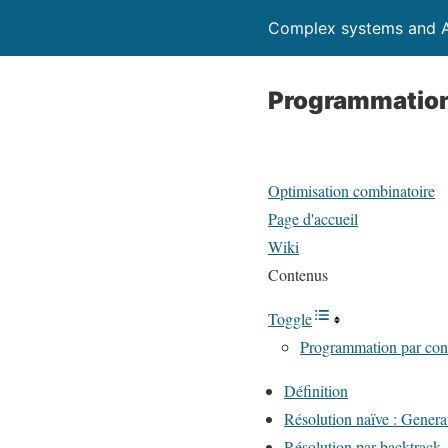
Complex systems and A
Programmation
Optimisation combinatoire
Page d'accueil
Wiki
Contenus
Toggle
Programmation par cont
Définition
Résolution naïve : Genera
Résolution par backtrack