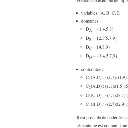
Prenons un exemple de triple
variables : A, B, C, D
domaines :
D
= {1,4,5,8}
A
D
= {2,3,5,7,9}
B
D
= {4,8,9}
C
D
= {1,4,5,7,9}
D
contraintes :
C
(A,C) : {(1,7); (1,9);
1
C
(A,D) : (1,1);(1,5);(5
2
C
(C,D) : {(4,1);(8,1);
3
C
(B,D) : {(2,7);(2,9);
4
Il est possible de coder les 
sémantique est connue. Une 