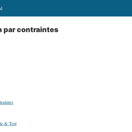
I
 par contraintes
raintes
te & Test