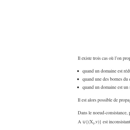
Il existe trois cas où l’on pr
quand un domaine est réd
quand une des bornes du 
quand un domaine est un s
Il est alors possible de prop
Dans le noeud-consistance, 
A ∪{(X
,v)} est inconsista
i