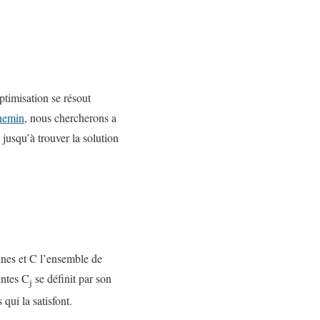
timisation se résout
chemin
, nous chercherons a
jusqu’à trouver la solution
.
ines et C l’ensemble de
intes C
se définit par son
j
 qui la satisfont.