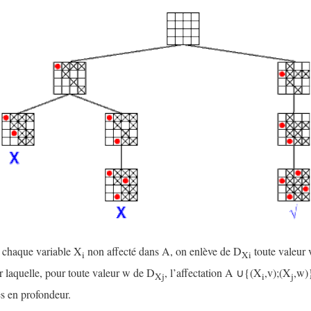
r chaque variable X
non affecté dans A, on enlève de D
toute valeur v
i
Xi
 laquelle, pour toute valeur w de D
, l’affectation A ∪{(X
,v);(X
,w)}
Xj
i
j
es en profondeur.