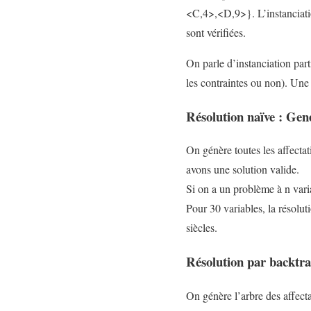
<C,4>,<D,9>}. L’instanciation
sont vérifiées.
On parle d’instanciation parti
les contraintes ou non). Une 
Résolution naïve : Gen
On génère toutes les affectati
avons une solution valide.
Si on a un problème à n vari
Pour 30 variables, la résolut
siècles.
Résolution par backtr
On génère l’arbre des affect