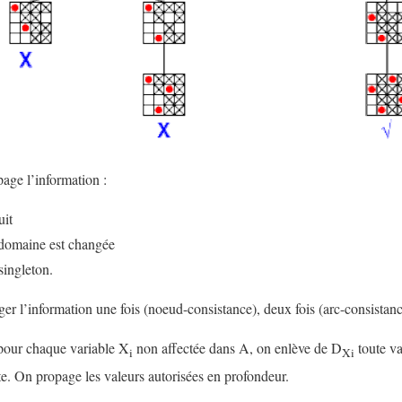
opage l’information :
uit
domaine est changée
ingleton.
ager l’information une fois (noeud-consistance), deux fois (arc-consistanc
pour chaque variable X
non affectée dans A, on enlève de D
toute va
i
Xi
nte. On propage les valeurs autorisées en profondeur.