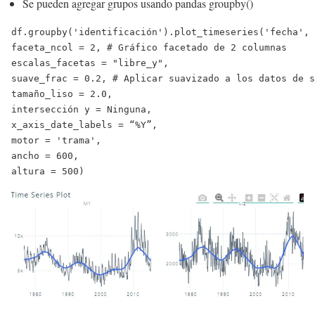
Se pueden agregar grupos usando pandas groupby()
df.groupby(
'identificación'
).plot_timeseries(
'fecha'
, 
faceta_ncol = 
2
, 
# Gráfico facetado de 2 columnas
escalas_facetas = 
"libre_y"
,
suave_frac = 
0.2
, 
# Aplicar suavizado a los datos de s
tamaño_liso = 
2.0
,
intersección y = 
Ninguna
,
x_axis_date_labels = 
“%Y”
,
motor = 
'trama'
,
ancho = 
600
,
altura = 
500
)