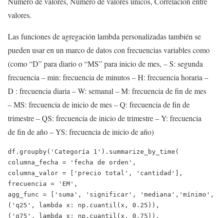
Número de valores, Número de valores únicos, Correlación entre
valores.
Las funciones de agregación lambda personalizadas también se
pueden usar en un marco de datos con frecuencias variables como
(como “D” para diario o “MS” para inicio de mes, – S: segunda
frecuencia – min: frecuencia de minutos – H: frecuencia horaria –
D : frecuencia diaria – W: semanal – M: frecuencia de fin de mes
– MS: frecuencia de inicio de mes – Q: frecuencia de fin de
trimestre – QS: frecuencia de inicio de trimestre – Y: frecuencia
de fin de año – YS: frecuencia de inicio de año)
df.groupby(
'Categoría 1'
).summarize_by_time(
columna_fecha = 
'fecha de orden'
,
columna_valor = [
'precio total'
, 
'cantidad'
],
frecuencia = 
'EM'
,
agg_func = [
'suma'
, 
'significar'
, 
'mediana'
,
'mínimo'
,
(
'q25'
, 
lambda
 x: np.cuantil(x, 
0.25
)),
(
'q75'
, 
lambda
 x: np.cuantil(x, 
0.75
)),               