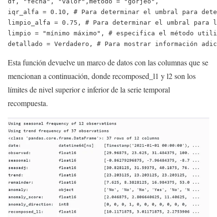
df, 
"fecha"
, 
"valor"
,método = 
"gorjeo"
,
iqr_alfa = 
0.10
, 
# Para determinar el umbral para dete
limpio_alfa = 
0.75
, 
# Para determinar el umbral para l
limpio = 
"mínimo máximo"
, 
# especifica el método utili
detallado = 
Verdadero
, 
# Para mostrar información adic
Esta función devuelve un marco de datos con las columnas que se
mencionan a continuación, donde recomposed_l1 y l2 son los
límites de nivel superior e inferior de la serie temporal
recompuesta.