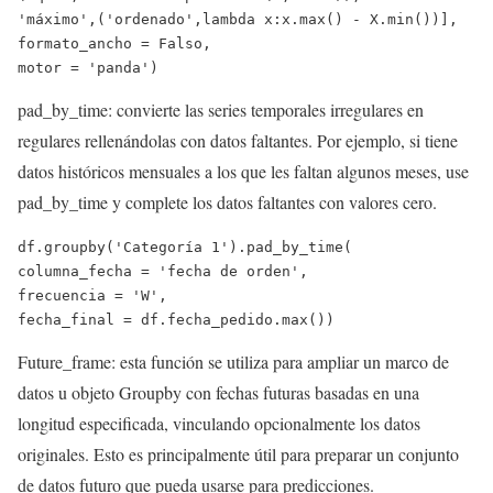
'máximo'
,(
'ordenado'
,
lambda
 x:x.
max
() - X.
min
())],
formato_ancho = 
Falso
,
motor = 
'panda'
)
pad_by_time: convierte las series temporales irregulares en
regulares rellenándolas con datos faltantes. Por ejemplo, si tiene
datos históricos mensuales a los que les faltan algunos meses, use
pad_by_time y complete los datos faltantes con valores cero.
df.groupby(
'Categoría 1'
).pad_by_time(
columna_fecha = 
'fecha de orden'
,
frecuencia = 
'W'
,         
fecha_final = df.fecha_pedido.
max
())
Future_frame: esta función se utiliza para ampliar un marco de
datos u objeto Groupby con fechas futuras basadas en una
longitud especificada, vinculando opcionalmente los datos
originales. Esto es principalmente útil para preparar un conjunto
de datos futuro que pueda usarse para predicciones.