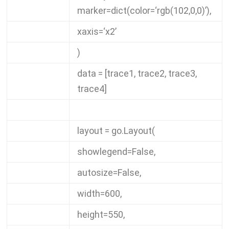
marker
=
dict
(
color
=
‘rgb(102,0,0)’
),
xaxis
=
‘x2’
)
data
=
[
trace1
,
trace2
,
trace3
,
trace4
]
layout
=
go
.
Layout
(
showlegend
=
False
,
autosize
=
False
,
width
=
600
,
height
=
550
,