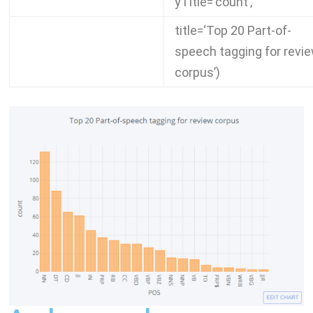
yTitle
=
‘count’
,
title
=
‘Top 20 Part-of-
speech tagging for revi
corpus’
)