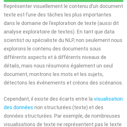
I
A
g
y
Représenter visuellement le contenu d’un document
n
p
r
L
texte est l’une des tâches les plus importantes
p
a
i
dans le domaine de l’exploration de texte (aussi dit
m
n
analyse exploratoire de textes). En tant que data
k
scientist ou spécialiste du NLP, non seulement nous
explorons le contenu des documents sous
différents aspects et à différents niveaux de
détails, mais nous résumons également un seul
document, montrons les mots et les sujets,
détectons les événements et créons des scénarios.
Cependant, il existe des écarts entre la
visualisation
des données
non structurées (texte) et des
données structurées. Par exemple, de nombreuses
visualisations de texte ne représentent pas le texte