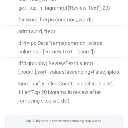
get_top_n_bigram
(
df
[
‘Review Text’
],
20
)
for
word
,
freq
in
common_words
:
print
(
word
,
freq
)
df4
=
pd
.
DataFrame
(
common_words
,
columns
=
[
‘ReviewText’
,
‘count’
])
df4
.
groupby
(
‘ReviewText’
).
sum
()
[
‘count’
].
sort_values
(
ascending
=
False
).
iplot
(
kind
=
‘bar’
,
yTitle
=
‘Count’
,
linecolor
=
‘black’
,
title
=
‘Top 20 bigrams in review after
removing stop words’
)