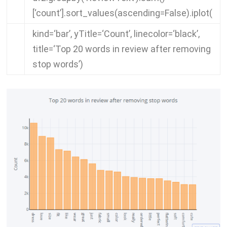
[
‘count’
].
sort_values
(
ascending
=
False
).
iplot
(
kind
=
‘bar’
,
yTitle
=
‘Count’
,
linecolor
=
‘black’
,
title
=
‘Top 20 words in review after removing
stop words’
)