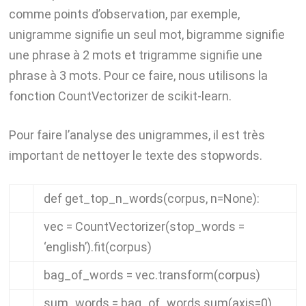
comme points d’observation, par exemple,
unigramme signifie un seul mot, bigramme signifie
une phrase à 2 mots et trigramme signifie une
phrase à 3 mots. Pour ce faire, nous utilisons la
fonction CountVectorizer de scikit-learn.
Pour faire l’analyse des unigrammes, il est très
important de nettoyer le texte des stopwords.
def
get_top_n_words
(
corpus
,
n
=
None
):
vec
=
CountVectorizer
(
stop_words
=
‘english’
).
fit
(
corpus
)
bag_of_words
=
vec
.
transform
(
corpus
)
sum_words
=
bag_of_words
.
sum
(
axis
=
0
)