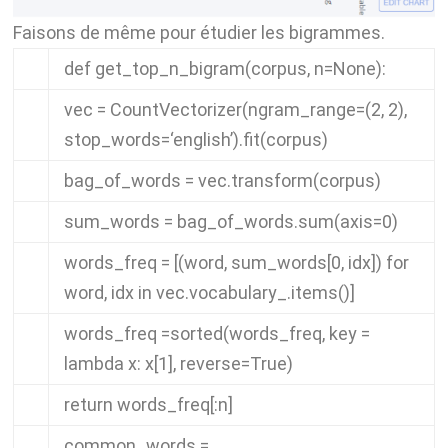
Faisons de même pour étudier les bigrammes.
def
get_top_n_bigram
(
corpus
,
n
=
None
):
vec
=
CountVectorizer
(
ngram_range
=
(
2
,
2
),
stop_words
=
‘english’
).
fit
(
corpus
)
bag_of_words
=
vec
.
transform
(
corpus
)
sum_words
=
bag_of_words
.
sum
(
axis
=
0
)
words_freq
=
[(
word
,
sum_words
[
0
,
idx
])
for
word
,
idx
in
vec
.
vocabulary_
.
items
()]
words_freq
=
sorted
(
words_freq
,
key
=
lambda
x
:
x
[
1
],
reverse
=
True
)
return
words_freq
[:
n
]
common_words
=