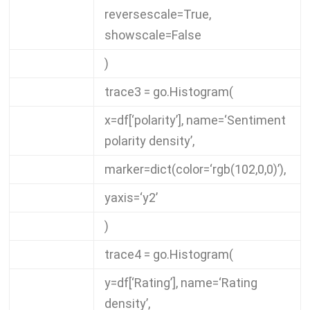
reversescale
=
True
,
showscale
=
False
)
trace3
=
go
.
Histogram
(
x
=
df
[
‘polarity’
],
name
=
‘Sentiment
polarity density’
,
marker
=
dict
(
color
=
‘rgb(102,0,0)’
),
yaxis
=
‘y2’
)
trace4
=
go
.
Histogram
(
y
=
df
[
‘Rating’
],
name
=
‘Rating
density’
,