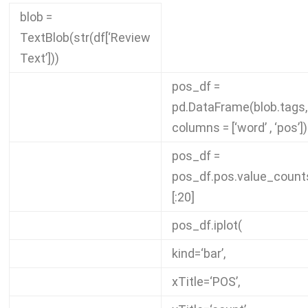
blob
=
TextBlob
(
str
(
df
[
‘Review
Text’
]))
pos_df
=
pd
.
DataFrame
(
blob
.
tags
,
columns
=
[
‘word’
,
‘pos’
])
pos_df
=
pos_df
.
pos
.
value_count
[:
20
]
pos_df
.
iplot
(
kind
=
‘bar’
,
xTitle
=
‘POS’
,