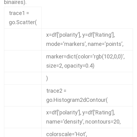
binaires).
trace1
=
go
.
Scatter
(
x
=
df
[
‘polarity’
],
y
=
df
[
‘Rating’
],
mode
=
‘markers’
,
name
=
‘points’
,
marker
=
dict
(
color
=
‘rgb(102,0,0)’
,
size
=
2
,
opacity
=
0.4
)
)
trace2
=
go
.
Histogram2dContour
(
x
=
df
[
‘polarity’
],
y
=
df
[
‘Rating’
],
name
=
‘density’
,
ncontours
=
20
,
colorscale
=
‘Hot’
,