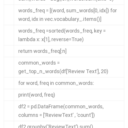
words_freq
=
[(
word
,
sum_words
[
0
,
idx
])
for
word
,
idx
in
vec
.
vocabulary_
.
items
()]
words_freq
=
sorted
(
words_freq
,
key
=
lambda
x
:
x
[
1
],
reverse
=
True
)
return
words_freq
[:
n
]
common_words
=
get_top_n_words
(
df
[
‘Review Text’
],
20
)
for
word
,
freq
in
common_words
:
print
(
word
,
freq
)
df2
=
pd
.
DataFrame
(
common_words
,
columns
=
[
‘ReviewText’
,
‘count’
])
df2
.
groupby
(
‘ReviewText’
).
sum
()