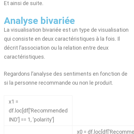
Et ainsi de suite.
Analyse bivariée
La visualisation bivariée est un type de visualisation
qui consiste en deux caractéristiques à la fois. Il
décrit l’association ou la relation entre deux
caractéristiques.
Regardons l’analyse des sentiments en fonction de
si la personne recommande ou non le produit.
x1
=
df
.
loc
[
df
[
‘Recommended
IND’
]
==
1
,
‘polarity’
]
x0
=
df
.
loc
[
df
[
‘Recomme