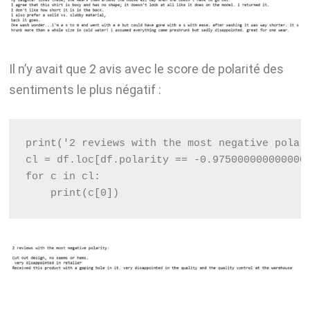
Il n’y avait que 2 avis avec le score de polarité des
sentiments le plus négatif :
print('2 reviews with the most negative polar
cl = df.loc[df.polarity == -0.975000000000000
for c in cl:
    print(c[0])