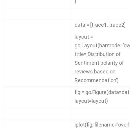
)
data
=
[
trace1
,
trace2
]
layout
=
go
.
Layout
(
barmode
=
‘ov
title
=
‘Distribution of
Sentiment polarity of
reviews based on
Recommendation’
)
fig
=
go
.
Figure
(
data
=
dat
layout
=
layout
)
iplot
(
fig
,
filename
=
‘overl