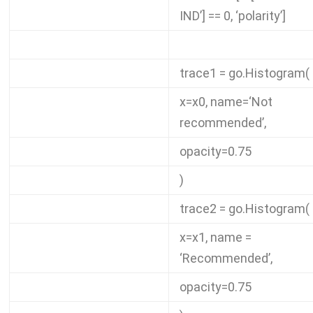
IND’
]
==
0
,
‘polarity’
]
trace1
=
go
.
Histogram
(
x
=
x0
,
name
=
‘Not
recommended’
,
opacity
=
0.75
)
trace2
=
go
.
Histogram
(
x
=
x1
,
name
=
‘Recommended’
,
opacity
=
0.75