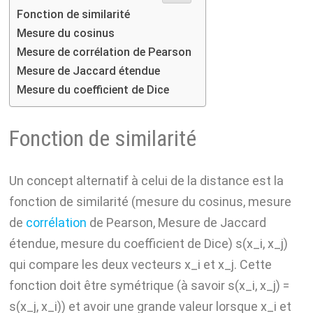
Fonction de similarité
p
a
i
Mesure du cosinus
m
n
Mesure de corrélation de Pearson
k
Mesure de Jaccard étendue
Mesure du coefficient de Dice
Fonction de similarité
Un concept alternatif à celui de la distance est la
fonction de similarité (mesure du cosinus, mesure
de
corrélation
de Pearson, Mesure de Jaccard
étendue, mesure du coefficient de Dice) s(x_i, x_j)
qui compare les deux vecteurs x_i et x_j. Cette
fonction doit être symétrique (à savoir s(x_i, x_j) =
s(x_j, x_i)) et avoir une grande valeur lorsque x_i et