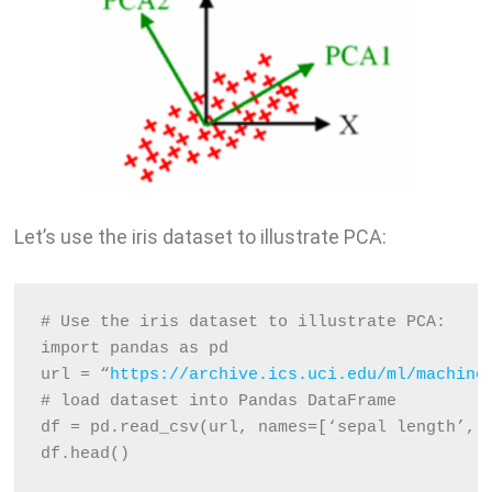
Let’s use the iris dataset to illustrate PCA:
# Use the iris dataset to illustrate PCA:
import pandas as pd
url = “
https://archive.ics.uci.edu/ml/machine
# load dataset into Pandas DataFrame
df = pd.read_csv(url, names=[‘sepal length’,’
df.head()