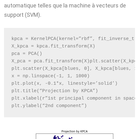
automatique telles que la machine à vecteurs de
support (SVM).
kpca = KernelPCA(kernel=”rbf”, fit_inverse_tr
X_kpca = kpca.fit_transform(X)
pca = PCA()
X_pca = pca.fit_transform(X)
plt.scatter(X_kpc
plt.scatter(X_kpca[blues, 0], X_kpca[blues, 1
x = np.linspace(-1, 1, 1000)
plt.plot(x, -0.1*x, linestyle=’solid’)
plt.title(“Projection by KPCA”)
plt.xlabel(r”1st principal component in space
plt.ylabel(“2nd component”)