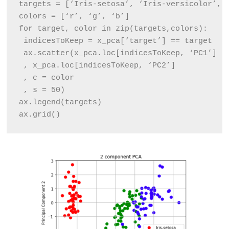
targets = [‘Iris-setosa’, ‘Iris-versicolor’, 
colors = [‘r’, ‘g’, ‘b’]
for target, color in zip(targets,colors):
 indicesToKeep = x_pca[‘target’] == target
 ax.scatter(x_pca.loc[indicesToKeep, ‘PC1’]
 , x_pca.loc[indicesToKeep, ‘PC2’]
 , c = color
 , s = 50)
ax.legend(targets)
ax.grid()