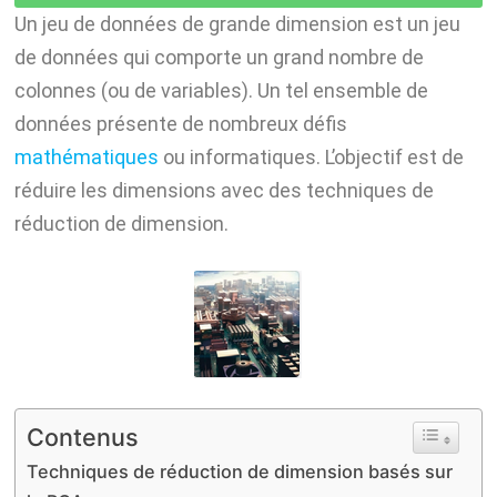
I
A
g
y
Un jeu de données de grande dimension est un jeu
n
p
r
L
de données qui comporte un grand nombre de
p
a
i
colonnes (ou de variables). Un tel ensemble de
m
n
données présente de nombreux défis
k
mathématiques
ou informatiques. L’objectif est de
réduire les dimensions avec des techniques de
réduction de dimension.
Contenus
Techniques de réduction de dimension basés sur