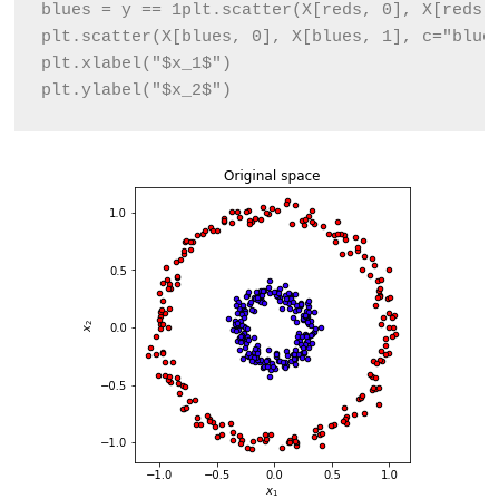
blues = y == 1
plt.scatter(X[reds, 0], X[reds,
plt.scatter(X[blues, 0], X[blues, 1], c="blue
plt.xlabel("$x_1$")
plt.ylabel("$x_2$")