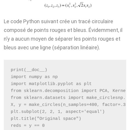
Le code Python suivant crée un tracé circulaire
composé de points rouges et bleus. Évidemment, il
n’y a aucun moyen de séparer les points rouges et
bleus avec une ligne (séparation linéaire).
print(__doc__)
import numpy as np
import matplotlib.pyplot as plt
from sklearn.decomposition import PCA, Kernel
from sklearn.datasets import make_circles
np.r
X, y = make_circles(n_samples=400, factor=.3,
plt.subplot(2, 2, 1, aspect='equal')
plt.title("Original space")
reds = y == 0