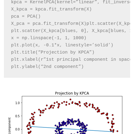
kpca = KernelPCA(kernel=”linear”, fit_inverse
X_kpca = kpca.fit_transform(X)
pca = PCA()
X_pca = pca.fit_transform(X)
plt.scatter(X_kpc
plt.scatter(X_kpca[blues, 0], X_kpca[blues, 1
x = np.linspace(-1, 1, 1000)
plt.plot(x, -0.1*x, linestyle=’solid’)
plt.title(“Projection by KPCA”)
plt.xlabel(r”1st principal component in space
plt.ylabel(“2nd component”)