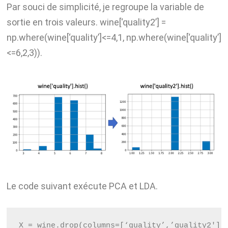
Par souci de simplicité, je regroupe la variable de
sortie en trois valeurs. wine[‘quality2’] =
np.where(wine[‘quality’]<=4,1, np.where(wine[‘quality’]
<=6,2,3)).
Le code suivant exécute PCA et LDA.
X = wine.drop(columns=[‘quality’,’quality2'])