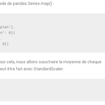
aide de pandas.Series.map() :
 plan'].
No': 0})
].
: 0})
ur cela, nous allons soustraire la moyenne de chaque
 peut être fait avec StandardScaler.