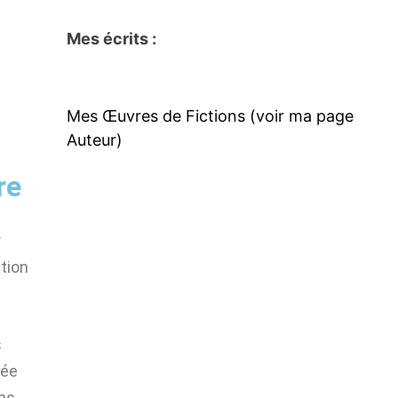
Mes écrits :
Mes Œuvres de Fictions (voir ma page
Auteur)
re
r
tion
s
lée
ons