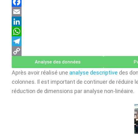
F
a
E
c
m
L
e
a
i
W
b
i
n
h
T
o
l
k
a
e
C
Analyse des données
P
o
e
t
l
o
Après avoir réalisé une
analyse descriptive
des donn
k
d
s
e
p
colonnes. Il est important de continuer de réduire l
I
A
g
y
réduction de dimensions par analyse non-linéaire.
n
p
r
L
p
a
i
m
n
k