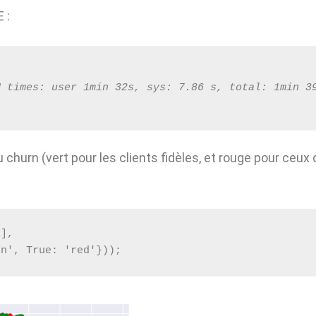
 :
U times: user 1min 32s, sys: 7.86 s, total: 1min 3
churn (vert pour les clients fidèles, et rouge pour ceux 
1], 
en', True: 'red'}));