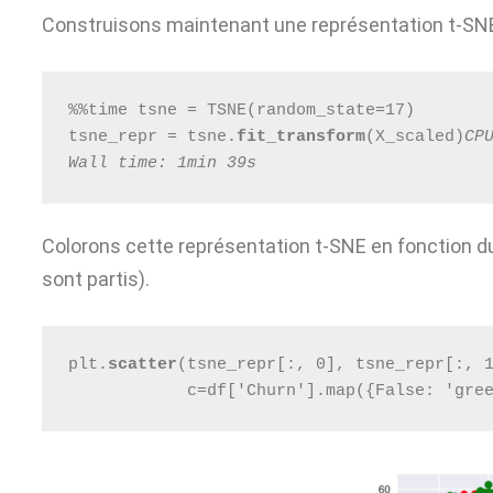
Construisons maintenant une représentation t-SNE
%%time tsne = TSNE(random_state=17)
tsne_repr = tsne.
fit_transform
(X_scaled)
CP
Wall time: 1min 39s
Colorons cette représentation t-SNE en fonction du 
sont partis).
plt.
scatter
(tsne_repr[:, 0], tsne_repr[:, 
            c=df['Churn'].map({False: 'gre