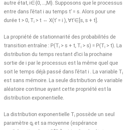
autre état, i∈{0, …,M}. Supposons que le processus
entre dans l’état i au temps t’ = s. Alors pour une
durée t > 0, T
> t ⇔ X(t’ = i ), ∀t’∈[s, s + t].
i
La propriété de stationnarité des probabilités de
transition entraîne : P(T
> s + t, T
> s) = P(T
> t). La
i
i
i
distribution du temps restant d’ici la prochaine
sortie de i par le processus est la même quel que
soit le temps déjà passé dans l’état i . La variable T
i
est sans mémoire. La seule distribution de variable
aléatoire continue ayant cette propriété est la
distribution exponentielle.
La distribution exponentielle T
possède un seul
i
paramètre q
et sa moyenne (espérance
i