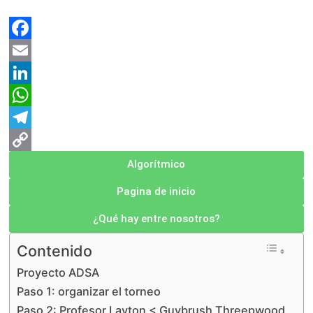
Facebook
Email
LinkedIn
WhatsApp
Telegram
Copy
Algorítmico
Link
Pagina de inicio
¿Qué hay entre nosotros?
Contenido
Proyecto ADSA
Paso 1: organizar el torneo
Paso 2: Profesor Layton < Guybrush Threepwood