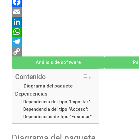
F
a
E
c
m
L
e
a
i
W
b
i
n
h
T
o
l
k
a
e
C
Análisis de software
Pa
o
e
t
l
o
Contenido
k
d
s
e
p
Diagrama del paquete
I
A
g
y
Dependencias
n
p
r
L
Dependencia del tipo "Importar":
Dependencia del tipo "Acceso":
p
a
i
Dependencias de tipo "Fusionar":
m
n
k
Diagrama del paquete