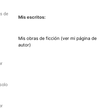
os de
Mis escritos:
Mis obras de ficción (ver mi página de
autor)
or
solo
or