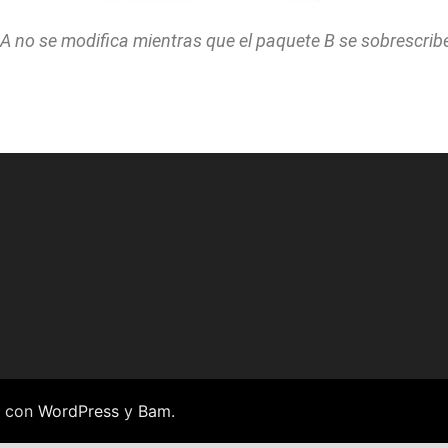
 A no se modifica mientras que el paquete B se sobrescrib
a con
WordPress
y
Bam
.