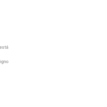
 está
signo