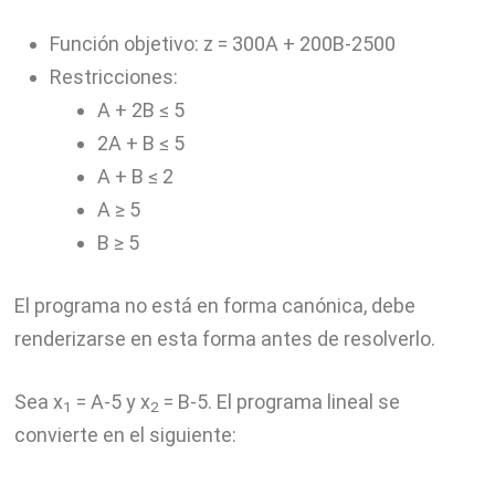
Función objetivo: z = 300A + 200B-2500
Restricciones:
A + 2B ≤ 5
2A + B ≤ 5
A + B ≤ 2
A ≥ 5
B ≥ 5
El programa no está en forma canónica, debe
renderizarse en esta forma antes de resolverlo.
Sea x
= A-5 y x
= B-5. El programa lineal se
1
2
convierte en el siguiente: