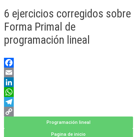
6 ejercicios corregidos sobre
Forma Primal de
programación lineal
F
a
E
c
m
L
e
a
i
W
b
i
n
h
T
o
l
k
a
e
C
Programación lineal
o
e
t
l
o
Pagina de inicio