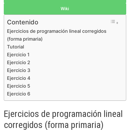
k
d
s
e
p
Wiki
I
A
g
y
Contenido
n
p
r
L
Ejercicios de programación lineal corregidos
p
a
i
(forma primaria)
m
n
Tutorial
k
Ejercicio 1
Ejercicio 2
Ejercicio 3
Ejercicio 4
Ejercicio 5
Ejercicio 6
Ejercicios de programación lineal
corregidos (forma primaria)