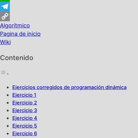
WhatsApp
Telegram
Algorítmico
Copy
Pagina de inicio
Link
Wiki
Contenido
Ejercicios corregidos de programación dinámica
Ejercicio 1
Ejercicio 2
Ejercicio 3
Ejercicio 4
Ejercicio 5
Ejercicio 6